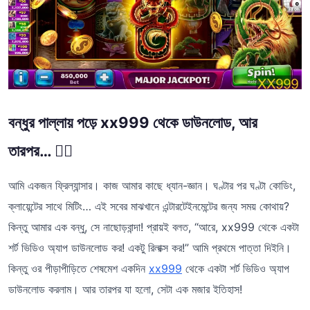
বন্ধুর পাল্লায় পড়ে xx999 থেকে ডাউনলোড, আর
তারপর… 🤦‍♂️
আমি একজন ফ্রিল্যান্সার। কাজ আমার কাছে ধ্যান-জ্ঞান। ঘণ্টার পর ঘণ্টা কোডিং,
ক্লায়েন্টের সাথে মিটিং… এই সবের মাঝখানে এন্টারটেইনমেন্টের জন্য সময় কোথায়?
কিন্তু আমার এক বন্ধু, সে নাছোড়বান্দা! প্রায়ই বলত, “আরে, xx999 থেকে একটা
শর্ট ভিডিও অ্যাপ ডাউনলোড কর! একটু রিলাক্স কর!” আমি প্রথমে পাত্তা দিইনি।
কিন্তু ওর পীড়াপীড়িতে শেষমেশ একদিন
xx999
থেকে একটা শর্ট ভিডিও অ্যাপ
ডাউনলোড করলাম। আর তারপর যা হলো, সেটা এক মজার ইতিহাস!